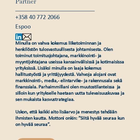
Partner
+358 40 772 2066
Espoo
Minulla on vahva kokemus liiketoiminnan ja
henkilöstön tulosvastuullisesta johtamisesta. Olen
toiminut toimitusjohtajana, markkinointi- ja
myyntijohtajana useissa kansainvälisissä ja kotimaisissa
yrityksissä. Lisäksi minulla on laaja kokemus
hallitustyöstä ja yrittäjyydestä. Vahvoja alojani ovat
markkinointi-, media,- elintarvike- ja rakennusala sekä
finanssiala. Parhaimmillani olen muutostilanteissa ja
silloin kun yritykselle haetaan uutta tulevaisuuskuvaa ja
sen mukaista kasvustrategiaa. ​
Uskon, että kaikki aito lisäarvo ja menestys tehdään
ihmisten kautta. Mottoni onkin: ”Siitä hyvää seuraa kun
on hyvää seuraa”.